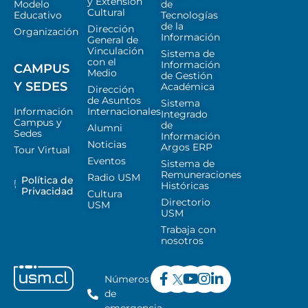
y Extensión
Modelo
de
Cultural
Educativo
Tecnologías
de la
Dirección
Organización
Información
General de
Vinculación
Sistema de
con el
Información
CAMPUS
Medio
de Gestión
Y SEDES
Académica
Dirección
de Asuntos
Sistema
Información
Internacionales
Integrado
Campus y
de
Alumni
Sedes
Información
Noticias
Argos ERP
Tour Virtual
Eventos
Sistema de
Remuneraciones
Radio USM
Política de
Históricas
Privacidad
Cultura
Directorio
USM
USM
Trabaja con
nosotros
Números
de