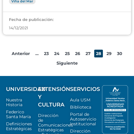
Viña del Mar
Fecha de publicación:
14/12/2021
Anterior
…
23
24
25
26
27
28
29
30
Siguiente
UNIVERSIDAD
EXTENSIÓN
SERVICIOS
Y
Nuestra
Aula USM
CULTURA
Historia
Biblioteca
Federico
Portal de
Dirección
Santa María
Autoservicio
de
Definiciones
Institucional
Comunicaciones
Estratégicas
Estratégicas
Dirección