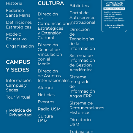
CULTURA
Historia
Biblioteca
Federico
Portal de
Dirección
Santa María
Autoservicio
de
Definiciones
Institucional
Comunicaciones
Estratégicas
Estratégicas
Dirección
y Extensión
Modelo
de
Cultural
Educativo
Tecnologías
de la
Dirección
Organización
Información
General de
Vinculación
Sistema de
con el
Información
CAMPUS
Medio
de Gestión
Y SEDES
Académica
Dirección
de Asuntos
Sistema
Información
Internacionales
Integrado
Campus y
de
Alumni
Sedes
Información
Noticias
Argos ERP
Tour Virtual
Eventos
Sistema de
Remuneraciones
Radio USM
Política de
Históricas
Privacidad
Cultura
Directorio
USM
USM
Trabaja con