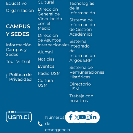
Cultural
Educativo
Tecnologías
de la
Dirección
Organización
Información
General de
Vinculación
Sistema de
con el
Información
CAMPUS
Medio
de Gestión
Y SEDES
Académica
Dirección
de Asuntos
Sistema
Información
Internacionales
Integrado
Campus y
de
Alumni
Sedes
Información
Noticias
Argos ERP
Tour Virtual
Eventos
Sistema de
Remuneraciones
Radio USM
Política de
Históricas
Privacidad
Cultura
Directorio
USM
USM
Trabaja con
nosotros
Números
de
emergencia