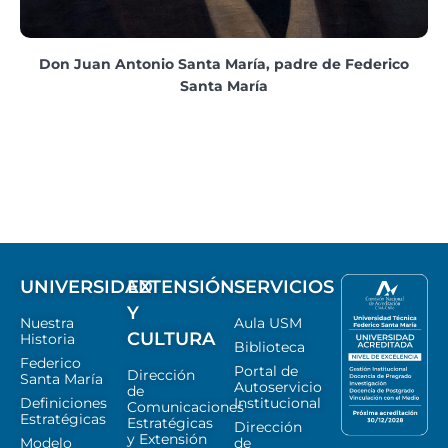
Don Juan Antonio Santa María, padre de
Federico
Santa María
UNIVERSIDAD
EXTENSIÓN
SERVICIOS
Y
Nuestra
Aula USM
CULTURA
Historia
Biblioteca
Federico
Portal de
Dirección
Santa María
Autoservicio
de
Definiciones
Institucional
Comunicaciones
Estratégicas
Estratégicas
Dirección
y Extensión
Modelo
de