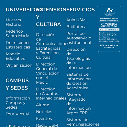
UNIVERSIDAD
EXTENSIÓN
SERVICIOS
Y
Nuestra
Aula USM
CULTURA
Historia
Biblioteca
Federico
Portal de
Dirección
Santa María
Autoservicio
de
Definiciones
Institucional
Comunicaciones
Estratégicas
Estratégicas
Dirección
y Extensión
Modelo
de
Cultural
Educativo
Tecnologías
de la
Dirección
Organización
Información
General de
Vinculación
Sistema de
con el
Información
CAMPUS
Medio
de Gestión
Y SEDES
Académica
Dirección
de Asuntos
Sistema
Información
Internacionales
Integrado
Campus y
de
Alumni
Sedes
Información
Noticias
Argos ERP
Tour Virtual
Eventos
Sistema de
Remuneraciones
Radio USM
Política de