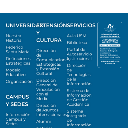
UNIVERSIDAD
EXTENSIÓN
SERVICIOS
Y
Nuestra
Aula USM
CULTURA
Historia
Biblioteca
Federico
Portal de
Dirección
Santa María
Autoservicio
de
Definiciones
Institucional
Comunicaciones
Estratégicas
Estratégicas
Dirección
y Extensión
Modelo
de
Cultural
Educativo
Tecnologías
de la
Dirección
Organización
Información
General de
Vinculación
Sistema de
con el
Información
CAMPUS
Medio
de Gestión
Y SEDES
Académica
Dirección
de Asuntos
Sistema
Información
Internacionales
Integrado
Campus y
de
Alumni
Sedes
Información