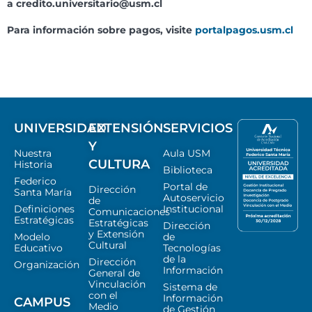
a
credito.universitario@usm.cl
Para información sobre pagos, visite
portalpagos.usm.cl
UNIVERSIDAD
EXTENSIÓN
SERVICIOS
Y
Nuestra
Aula USM
CULTURA
Historia
Biblioteca
Federico
Portal de
Dirección
Santa María
Autoservicio
de
Definiciones
Institucional
Comunicaciones
Estratégicas
Estratégicas
Dirección
y Extensión
Modelo
de
Cultural
Educativo
Tecnologías
de la
Dirección
Organización
Información
General de
Vinculación
Sistema de
con el
Información
CAMPUS
Medio
de Gestión