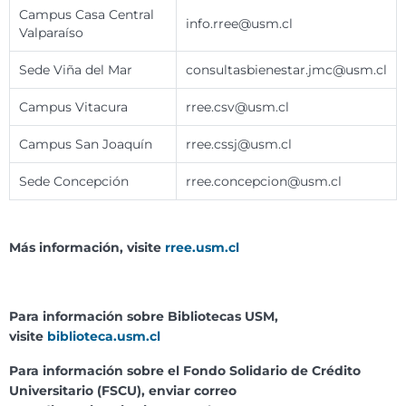
Campus Casa Central
info.rree@usm.cl
Valparaíso
Sede Viña del Mar
consultasbienestar.jmc@usm.cl
Campus Vitacura
rree.csv@usm.cl
Campus San Joaquín
rree.cssj@usm.cl
Sede Concepción
rree.concepcion@usm.cl
Más información, visite
rree.usm.cl
Para información sobre Bibliotecas USM,
visite
biblioteca.usm.cl
Para información sobre el Fondo Solidario de Crédito
Universitario (FSCU), enviar correo