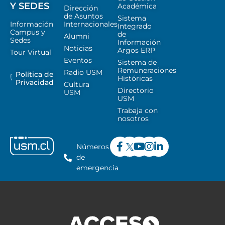
Y SEDES
Académica
Dirección
de Asuntos
Sistema
Información
Internacionales
Integrado
Campus y
de
Alumni
Sedes
Información
Noticias
Argos ERP
Tour Virtual
Eventos
Sistema de
Remuneraciones
Radio USM
Política de
Históricas
Privacidad
Cultura
Directorio
USM
USM
Trabaja con
nosotros
Números
de
emergencia