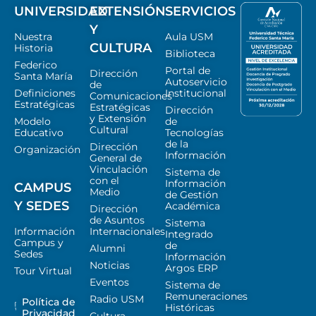
UNIVERSIDAD
EXTENSIÓN
SERVICIOS
Y
Nuestra
Aula USM
CULTURA
Historia
Biblioteca
Federico
Portal de
Dirección
Santa María
Autoservicio
de
Definiciones
Institucional
Comunicaciones
Estratégicas
Estratégicas
Dirección
y Extensión
Modelo
de
Cultural
Educativo
Tecnologías
de la
Dirección
Organización
Información
General de
Vinculación
Sistema de
con el
Información
CAMPUS
Medio
de Gestión
Y SEDES
Académica
Dirección
de Asuntos
Sistema
Información
Internacionales
Integrado
Campus y
de
Alumni
Sedes
Información
Noticias
Argos ERP
Tour Virtual
Eventos
Sistema de
Remuneraciones
Radio USM
Política de
Históricas
Privacidad