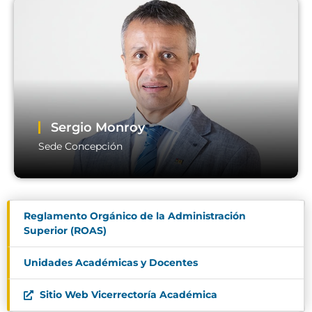
Ricardo Cahe
Sede Viña del Mar
Email:
director.academico.jmc@usm.cl
Sergio Monroy
Sede Concepción
Rafael Solar
Reglamento Orgánico de la Administración
Superior (ROAS)
Sede Concepción
Email:
dac.concepcion@usm.cl
Unidades Académicas y Docentes
Sitio Web Vicerrectoría Académica