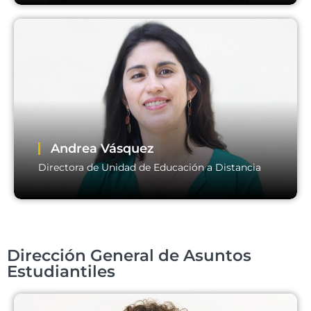
Jorge Ardila
Director de Postgrado
Email:
director.postgrado@usm.cl
Andrea Vásquez
Directora de Unidad de Educación a Distancia
Andrea Vásquez
Dirección General de Asuntos
Directora de Unidad de Educación a Distancia
Estudiantiles
Email:
director.dired@usm.cl