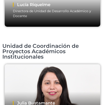
Lucía Riquelme
Directora de Unidad de Desarrollo Académico y
Docente
Lucía Riquelme
Unidad de Coordinación de
Directora de Unidad de Desarrollo Académico y
Docente
Proyectos Académicos
Institucionales
Email:
director.d.rrhhad@usm.cl
Julia Bustamante