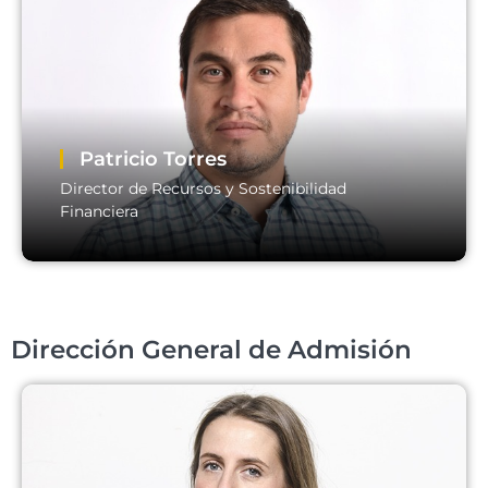
Andrés Aranguiz
Director General de Educación Continua
Email:
andres.aranguiz@usm.cl
Patricio Torres
Director de Recursos y Sostenibilidad
Financiera
Patricio Torres
Dirección General de Admisión
Director de Recursos y Sostenibilidad Financiera