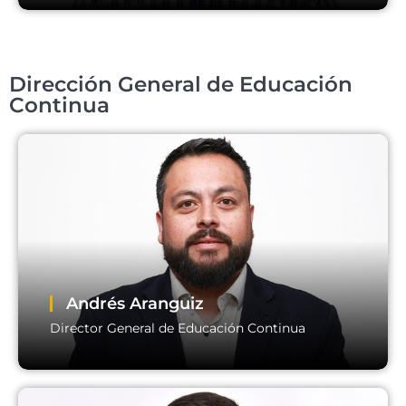
Rimsky Espíndola
Dirección General de Educación
Director de Información y Documentación
Bibliográfica
Continua
Andrés Aranguiz
Director General de Educación Continua