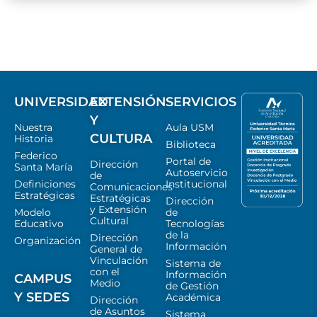
UNIVERSIDAD
EXTENSIÓN
SERVICIOS
Y
Nuestra
Aula USM
CULTURA
Historia
Biblioteca
Federico
Portal de
Dirección
Santa María
Autoservicio
de
Definiciones
Institucional
Comunicaciones
Estratégicas
Estratégicas
Dirección
y Extensión
Modelo
de
Cultural
Educativo
Tecnologías
de la
Dirección
Organización
Información
General de
Vinculación
Sistema de
con el
Información
CAMPUS
Medio
de Gestión
Y SEDES
Académica
Dirección
de Asuntos
Sistema