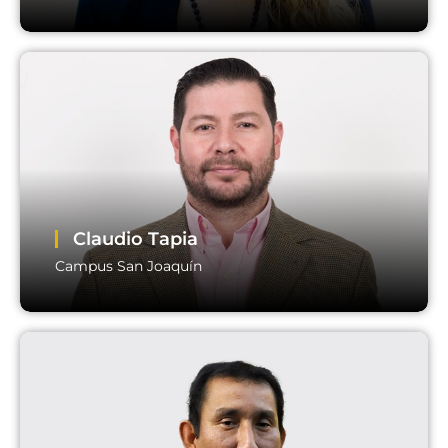
Macarena Gatica
Campus Casa Central Valparaíso
Email:
directoracademico.valparaiso@usm.cl
Claudio Tapia
Campus San Joaquín
Claudio Tapia
Campus San Joaquín
Email:
directoracademico.sj@usm.cl