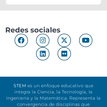
Departamento de Física
locales. Este hito
USM.
permitirá conocer y
debatir la Propuesta de
Estatutos 2026,
consolidada tras dos años
de trabajo.
Redes sociales
STEM
es un enfoque educativo que
integra la Ciencia, la Tecnología, la
Ingeniería y la Matemática. Representa la
convergencia de disciplinas que