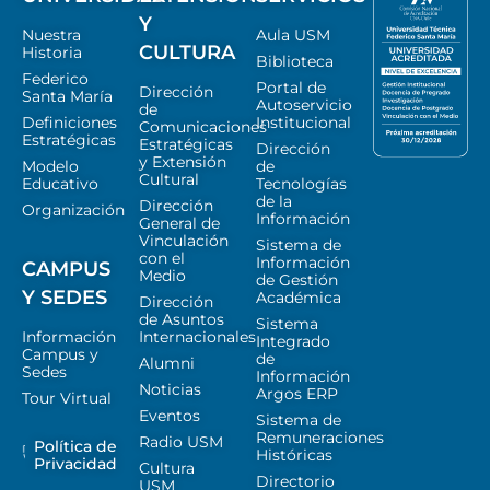
Y
Nuestra
Aula USM
CULTURA
Historia
Biblioteca
Federico
Portal de
Dirección
Santa María
Autoservicio
de
Definiciones
Institucional
Comunicaciones
Estratégicas
Estratégicas
Dirección
y Extensión
Modelo
de
Cultural
Educativo
Tecnologías
de la
Dirección
Organización
Información
General de
Vinculación
Sistema de
con el
Información
CAMPUS
Medio
de Gestión
Y SEDES
Académica
Dirección
de Asuntos
Sistema
Información
Internacionales
Integrado
Campus y
de
Alumni
Sedes
Información
Noticias
Argos ERP
Tour Virtual
Eventos
Sistema de
Remuneraciones
Radio USM
Política de
Históricas
Privacidad
Cultura
Directorio
USM