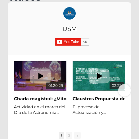
USM
01:20:29
02:22
Charla magistral: ¿Mito o realidad?
Claustros Propuesta de Actua
Actividad en el marco del
El proceso de
Día de la Astronomía
Actualización y
2026 USM.
Modernización de
Presentación a cargo de
Estatutos entra en su fase
f
Matthias Schreiber y Rory
definitiva con la
Smith, académicos del
convocatoria a claustros
1
2