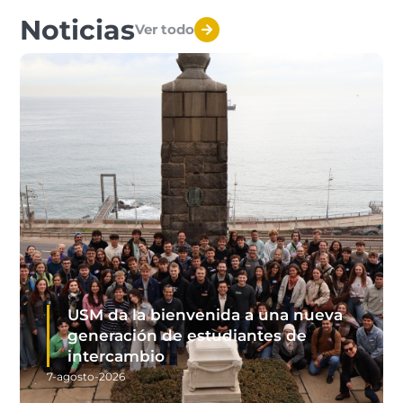
Noticias
Ver todo
USM da la bienvenida a una nueva
generación de estudiantes de
intercambio
7-agosto-2026