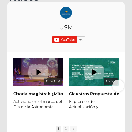
USM
01:20:29
02:22
Charla magistral: ¿Mito o realidad?
Claustros Propuesta de Actua
Actividad en el marco del
El proceso de
Día de la Astronomía
Actualización y
2026 USM.
Modernización de
Presentación a cargo de
Estatutos entra en su fase
f
Matthias Schreiber y Rory
definitiva con la
Smith, académicos del
convocatoria a claustros
1
2