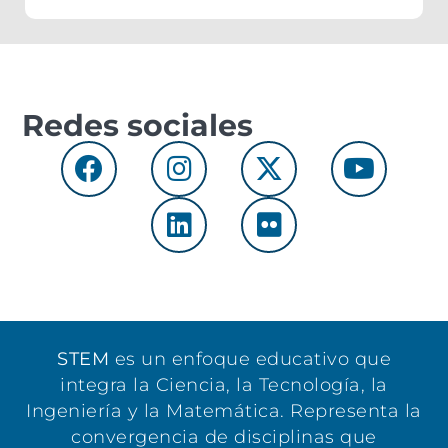
Departamento de Física
locales. Este hito
USM.
permitirá conocer y
debatir la Propuesta de
Estatutos 2026,
consolidada tras dos años
de trabajo.
Redes sociales
STEM
es un enfoque educativo que
integra la Ciencia, la Tecnología, la
Ingeniería y la Matemática. Representa la
convergencia de disciplinas que