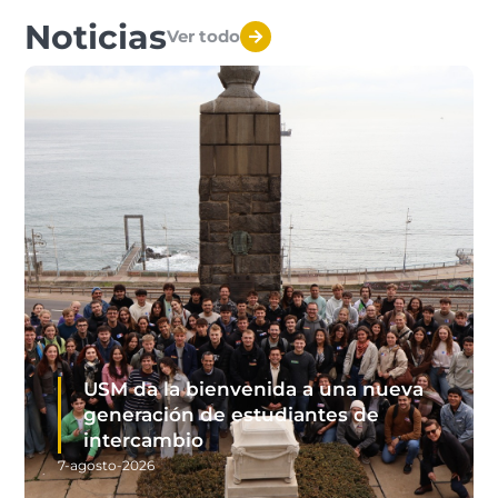
Noticias
Ver todo
USM da la bienvenida a una nueva
generación de estudiantes de
intercambio
7-agosto-2026