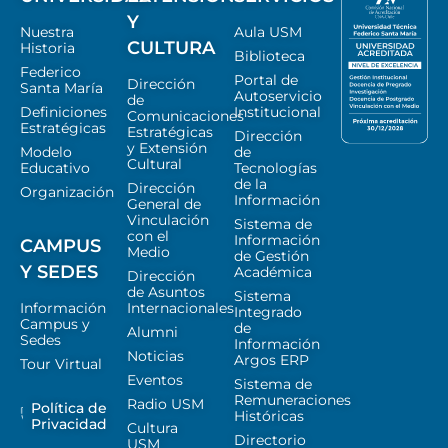
Y
Nuestra
Aula USM
CULTURA
Historia
Biblioteca
Federico
Portal de
Dirección
Santa María
Autoservicio
de
Definiciones
Institucional
Comunicaciones
Estratégicas
Estratégicas
Dirección
y Extensión
Modelo
de
Cultural
Educativo
Tecnologías
de la
Dirección
Organización
Información
General de
Vinculación
Sistema de
con el
Información
CAMPUS
Medio
de Gestión
Y SEDES
Académica
Dirección
de Asuntos
Sistema
Información
Internacionales
Integrado
Campus y
de
Alumni
Sedes
Información
Noticias
Argos ERP
Tour Virtual
Eventos
Sistema de
Remuneraciones
Radio USM
Política de
Históricas
Privacidad
Cultura
Directorio
USM