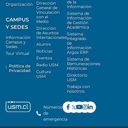
de la
Dirección
Organización
Información
General de
Vinculación
Sistema de
con el
Información
CAMPUS
Medio
de Gestión
Y SEDES
Académica
Dirección
de Asuntos
Sistema
Información
Internacionales
Integrado
Campus y
de
Alumni
Sedes
Información
Noticias
Argos ERP
Tour Virtual
Eventos
Sistema de
Remuneraciones
Radio USM
Política de
Históricas
Privacidad
Cultura
Directorio
USM
USM
Trabaja con
nosotros
Números
de
emergencia