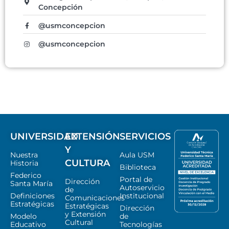
Concepción
@usmconcepcion
@usmconcepcion
UNIVERSIDAD
EXTENSIÓN
SERVICIOS
Y
Nuestra
Aula USM
CULTURA
Historia
Biblioteca
Federico
Portal de
Dirección
Santa María
Autoservicio
de
Definiciones
Institucional
Comunicaciones
Estratégicas
Estratégicas
Dirección
y Extensión
Modelo
de
Cultural
Educativo
Tecnologías