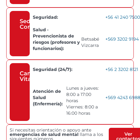
Seguridad:
+56 41 240 7500
Sede
Concepción
Salud ·
Prevencionista de
Betsabé
+569 3202 9194
riesgos (profesores y
Vizcarra
funcionarios):
Seguridad (24/7):
+56 2 3202 8121
Campus
Vitacura
Lunes a jueves:
Atención de
8:00 a 17:00
Salud
+569 4243 698
horas
(Enfermería):
Viernes: 8:00 a
16:00 horas
Si necesitas orientación o apoyo ante
Ver
emergencias de salud mental
llama a los
contacto
siguientes números