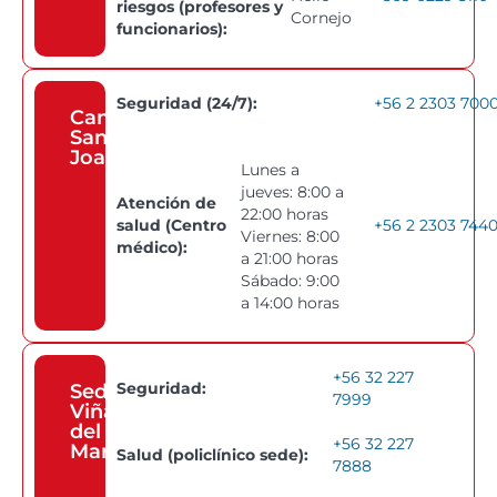
riesgos (profesores y
Cornejo
funcionarios):
Seguridad (24/7):
+56 2 2303 700
Campus
San
Joaquín
Lunes a
jueves: 8:00 a
Atención de
22:00 horas
salud (Centro
+56 2 2303 744
Viernes: 8:00
médico):
a 21:00 horas
Sábado: 9:00
a 14:00 horas
+56 32 227
Seguridad:
Sede
7999
Viña
del
+56 32 227
Mar
Salud (policlínico sede):
7888