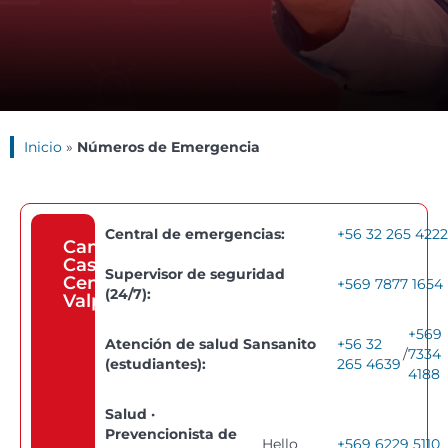
Inicio
»
Números de Emergencia
Central de emergencias:
+56 32 265 4222
Campus
Casa
Supervisor de seguridad
Central
+569 7877 1654
(24/7):
Valparaíso
+569
Atención de salud Sansanito
+56 32
/
7334
(estudiantes):
265 4639
4188
Salud ·
Prevencionista de
Hello
+569 6229 5110