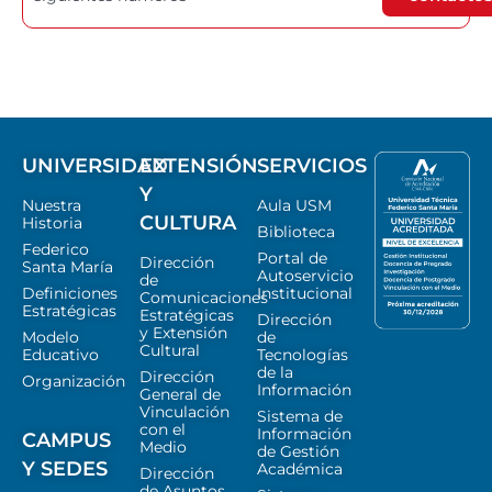
UNIVERSIDAD
EXTENSIÓN
SERVICIOS
Y
Nuestra
Aula USM
CULTURA
Historia
Biblioteca
Federico
Portal de
Dirección
Santa María
Autoservicio
de
Definiciones
Institucional
Comunicaciones
Estratégicas
Estratégicas
Dirección
y Extensión
Modelo
de
Cultural
Educativo
Tecnologías
de la
Dirección
Organización
Información
General de
Vinculación
Sistema de
con el
Información
CAMPUS
Medio
de Gestión
Y SEDES
Académica
Dirección
de Asuntos