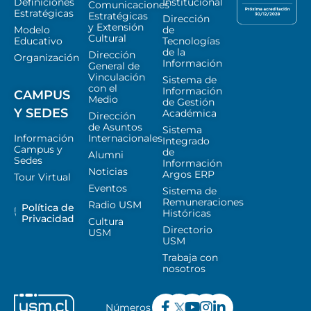
Definiciones
Institucional
Comunicaciones
Estratégicas
Estratégicas
Dirección
y Extensión
Modelo
de
Cultural
Educativo
Tecnologías
de la
Dirección
Organización
Información
General de
Vinculación
Sistema de
con el
Información
CAMPUS
Medio
de Gestión
Y SEDES
Académica
Dirección
de Asuntos
Sistema
Información
Internacionales
Integrado
Campus y
de
Alumni
Sedes
Información
Noticias
Argos ERP
Tour Virtual
Eventos
Sistema de
Remuneraciones
Radio USM
Política de
Históricas
Privacidad
Cultura
Directorio
USM
USM
Trabaja con
nosotros
Números