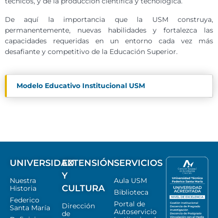
técnicos, y de la producción científica y tecnológica.
De aquí la importancia que la USM construya,
permanentemente, nuevas habilidades y fortalezca las
capacidades requeridas en un entorno cada vez más
desafiante y competitivo de la Educación Superior.
Modelo Educativo Institucional USM
UNIVERSIDAD
EXTENSIÓN
SERVICIOS
Y
Nuestra
Aula USM
CULTURA
Historia
Biblioteca
Federico
Portal de
Dirección
Santa María
Autoservicio
de