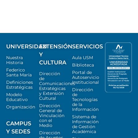
UNIVERSIDAD
EXTENSIÓN
SERVICIOS
Y
Nuestra
Aula USM
CULTURA
Historia
Biblioteca
Federico
Portal de
Dirección
Santa María
Autoservicio
de
Definiciones
Institucional
Comunicaciones
Estratégicas
Estratégicas
Dirección
y Extensión
Modelo
de
Cultural
Educativo
Tecnologías
de la
Dirección
Organización
Información
General de
Vinculación
Sistema de
con el
Información
CAMPUS
Medio
de Gestión
Y SEDES
Académica
Dirección
de Asuntos