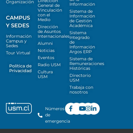
Dirección
Organización
Información
General de
Vinculación
Sistema de
con el
Información
CAMPUS
Medio
de Gestión
Y SEDES
Académica
Dirección
de Asuntos
Sistema
Información
Internacionales
Integrado
Campus y
de
Alumni
Sedes
Información
Noticias
Argos ERP
Tour Virtual
Eventos
Sistema de
Remuneraciones
Radio USM
Política de
Históricas
Privacidad
Cultura
Directorio
USM
USM
Trabaja con
nosotros
Números
de
emergencia