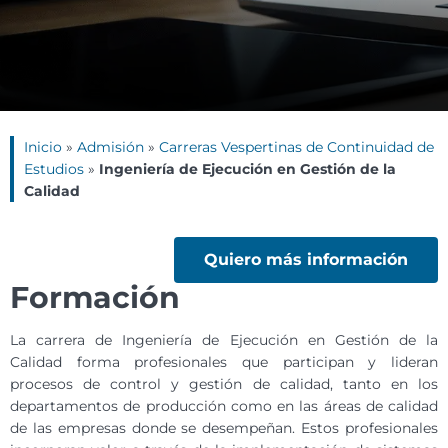
Inicio
»
Admisión
»
Carreras Vespertinas de Continuidad de
Estudios
»
Ingeniería de Ejecución en Gestión de la
Calidad
Quiero más información
Formación
La carrera de Ingeniería de Ejecución en Gestión de la
Calidad forma profesionales que participan y lideran
procesos de control y gestión de calidad, tanto en los
departamentos de producción como en las áreas de calidad
de las empresas donde se desempeñan. Estos profesionales