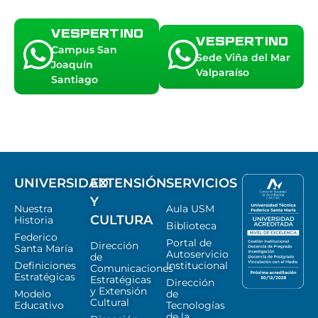
VESPERTINO
VESPERTINO
Campus San
Sede Viña del Mar
Joaquín
Valparaíso
Santiago
UNIVERSIDAD
EXTENSIÓN
SERVICIOS
Y
Nuestra
Aula USM
CULTURA
Historia
Biblioteca
Federico
Portal de
Dirección
Santa María
Autoservicio
de
Definiciones
Institucional
Comunicaciones
Estratégicas
Estratégicas
Dirección
y Extensión
Modelo
de
Cultural
Educativo
Tecnologías
de la