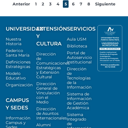
Anterior
1
2
3
4
5
6
7
8
Siguiente
UNIVERSIDAD
EXTENSIÓN
SERVICIOS
Y
Nuestra
Aula USM
CULTURA
Historia
Biblioteca
Federico
Portal de
Dirección
Santa María
Autoservicio
de
Definiciones
Institucional
Comunicaciones
Estratégicas
Estratégicas
Dirección
y Extensión
Modelo
de
Cultural
Educativo
Tecnologías
de la
Dirección
Organización
Información
General de
Vinculación
Sistema de
con el
Información
CAMPUS
Medio
de Gestión
Y SEDES
Académica
Dirección
de Asuntos
Sistema
Información
Internacionales
Integrado
Campus y
de
Alumni
Sedes