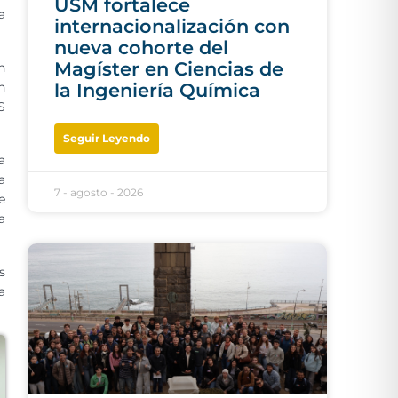
USM fortalece
a
internacionalización con
nueva cohorte del
Magíster en Ciencias de
n
n
la Ingeniería Química
S
Seguir Leyendo
a
a
7 - agosto - 2026
e
a
s
a