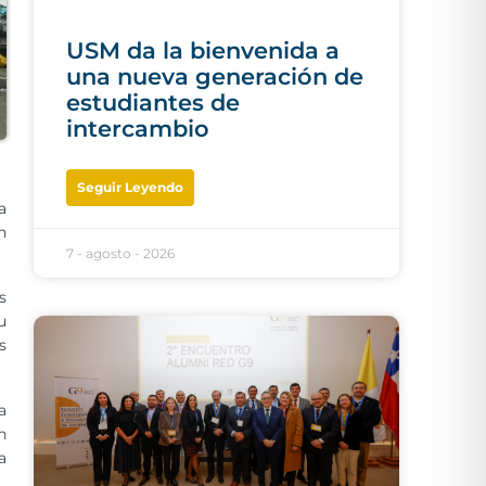
USM da la bienvenida a
una nueva generación de
estudiantes de
intercambio
Seguir Leyendo
a
n
7 - agosto - 2026
s
u
s
a
n
a