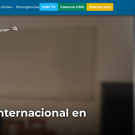
rvicios
Emergencias
USM TV
Conecta USM
Postula aquí
ura
nternacional en