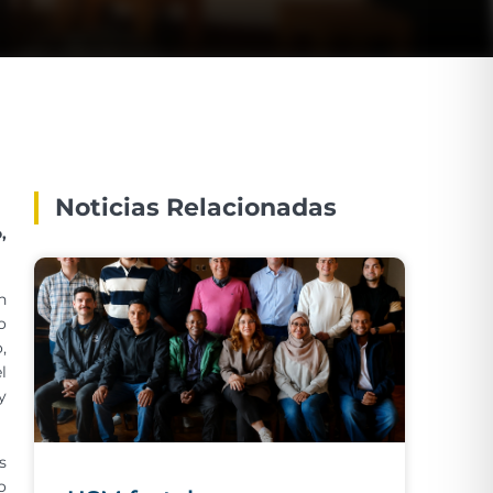
Noticias Relacionadas
,
n
o
,
l
y
s
o