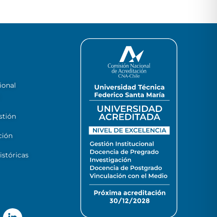
ional
stión
ción
stóricas