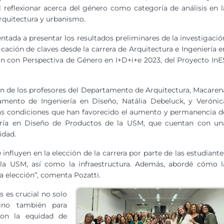
l reflexionar acerca del género como categoría de análisis en l
arquitectura y urbanismo.
ntada a presentar los resultados preliminares de la investigació
icación de claves desde la carrera de Arquitectura e Ingeniería e
ón con Perspectiva de Género en I+D+i+e 2023, del Proyecto InE
ón de los profesores del Departamento de Arquitectura, Macaren
amento de Ingeniería en Diseño, Natália Debeluck, y Verónic
za las condiciones que han favorecido el aumento y permanencia d
iería en Diseño de Productos de la USM, que cuentan con un
idad.
influyen en la elección de la carrera por parte de las estudiante
e la USM, así como la infraestructura. Además, abordé cómo l
a elección”, comenta Pozatti.
s es crucial no solo
 sino también para
con la equidad de