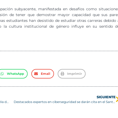
ación subyacente, manifestada en desafíos como situacione
resión de tener que demostrar mayor capacidad que sus pare
as estudiantes han desistido de estudiar otras carreras debido 
la cultura institucional de género influye en su sentido d
WhatsApp
Email
Imprimir
SIGUIENTE
USM tiene destacada participación en novena edición del Día del Tomate
Destacados expertos en ciberseguridad se darán cita en el Santa María Cyber Summit 2024