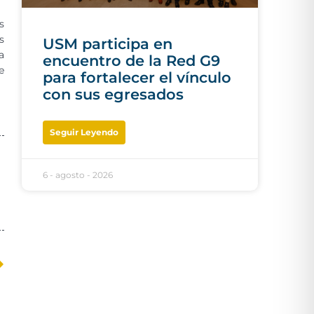
s
s
USM participa en
a
encuentro de la Red G9
e
para fortalecer el vínculo
con sus egresados
Seguir Leyendo
6 - agosto - 2026