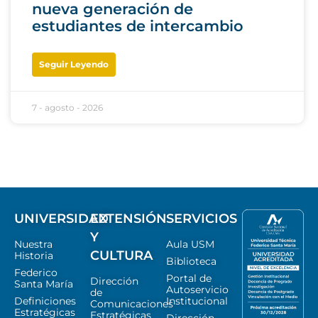
nueva generación de
estudiantes de intercambio
Seguir Leyendo
7 - agosto - 2026
UNIVERSIDAD
EXTENSIÓN
SERVICIOS
Y
Nuestra
Aula USM
CULTURA
Historia
Biblioteca
Federico
Portal de
Dirección
Santa María
Autoservicio
de
Definiciones
Institucional
Comunicaciones
Estratégicas
Estratégicas
Dirección