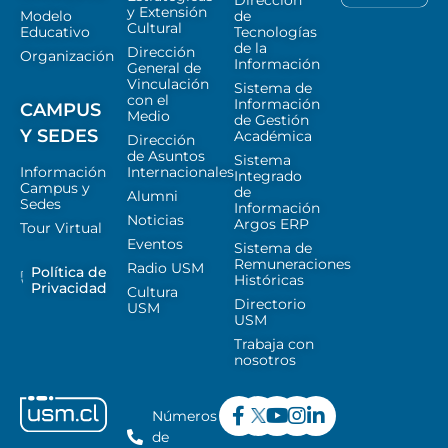
y Extensión
Modelo
de
Cultural
Educativo
Tecnologías
de la
Dirección
Organización
Información
General de
Vinculación
Sistema de
con el
Información
CAMPUS
Medio
de Gestión
Y SEDES
Académica
Dirección
de Asuntos
Sistema
Información
Internacionales
Integrado
Campus y
de
Alumni
Sedes
Información
Noticias
Argos ERP
Tour Virtual
Eventos
Sistema de
Remuneraciones
Radio USM
Política de
Históricas
Privacidad
Cultura
Directorio
USM
USM
Trabaja con
nosotros
Números
de