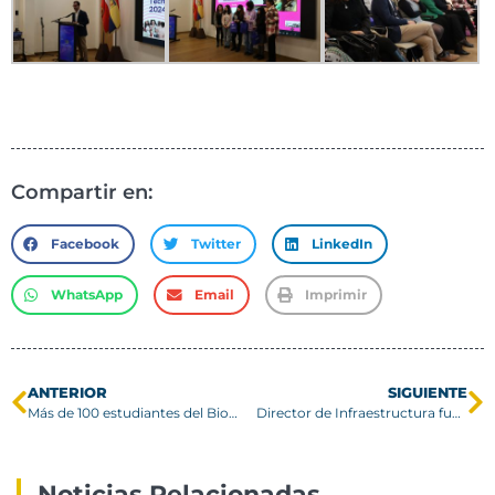
Compartir en:
Facebook
Twitter
LinkedIn
WhatsApp
Email
Imprimir
ANTERIOR
SIGUIENTE
Más de 100 estudiantes del Biobío participan en innovador programa STEM
Director de Infraestructura fue invitado como conferencista a Encuentro de Universidades Estatales de Colombia
Noticias Relacionadas