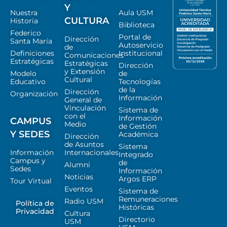
Y
Nuestra
Aula USM
CULTURA
Historia
Biblioteca
Federico
Portal de
Dirección
Santa María
Autoservicio
de
Definiciones
Institucional
Comunicaciones
Estratégicas
Estratégicas
Dirección
y Extensión
Modelo
de
Cultural
Educativo
Tecnologías
de la
Dirección
Organización
Información
General de
Vinculación
Sistema de
con el
Información
CAMPUS
Medio
de Gestión
Y SEDES
Académica
Dirección
de Asuntos
Sistema
Información
Internacionales
Integrado
Campus y
de
Alumni
Sedes
Información
Noticias
Argos ERP
Tour Virtual
Eventos
Sistema de
Remuneraciones
Radio USM
Política de
Históricas
Privacidad
Cultura
Directorio
USM