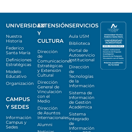
UNIVERSIDAD
EXTENSIÓN
SERVICIOS
Y
Nuestra
Aula USM
CULTURA
Historia
Biblioteca
Federico
Portal de
Dirección
Santa María
Autoservicio
de
Definiciones
Institucional
Comunicaciones
Estratégicas
Estratégicas
Dirección
y Extensión
Modelo
de
Cultural
Educativo
Tecnologías
de la
Dirección
Organización
Información
General de
Vinculación
Sistema de
con el
Información
CAMPUS
Medio
de Gestión
Y SEDES
Académica
Dirección
de Asuntos
Sistema
Información
Internacionales
Integrado
Campus y
de
Alumni
Sedes
Información
Noticias