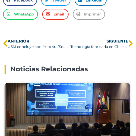
Facebook
Twitter
LinkedIn
WhatsApp
Email
Imprimir
ANTERIOR
SIGUIENTE
USM concluye con éxito su “Semana de la Mujer y Disidencias”
Tecnología fabricada en Chile permitirá estudiar el 6G en el mundo
Noticias Relacionadas