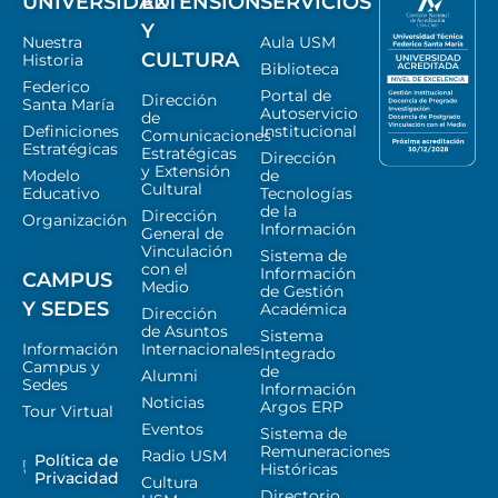
UNIVERSIDAD
EXTENSIÓN
SERVICIOS
Y
Nuestra
Aula USM
CULTURA
Historia
Biblioteca
Federico
Portal de
Dirección
Santa María
Autoservicio
de
Definiciones
Institucional
Comunicaciones
Estratégicas
Estratégicas
Dirección
y Extensión
Modelo
de
Cultural
Educativo
Tecnologías
de la
Dirección
Organización
Información
General de
Vinculación
Sistema de
con el
Información
CAMPUS
Medio
de Gestión
Y SEDES
Académica
Dirección
de Asuntos
Sistema
Información
Internacionales
Integrado
Campus y
de
Alumni
Sedes
Información
Noticias
Argos ERP
Tour Virtual
Eventos
Sistema de
Remuneraciones
Radio USM
Política de
Históricas
Privacidad
Cultura
Directorio