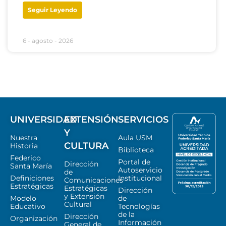
Seguir Leyendo
6 - agosto - 2026
UNIVERSIDAD
EXTENSIÓN
SERVICIOS
Y
Nuestra
Aula USM
CULTURA
Historia
Biblioteca
Federico
Portal de
Dirección
Santa María
Autoservicio
de
Definiciones
Institucional
Comunicaciones
Estratégicas
Estratégicas
Dirección
y Extensión
Modelo
de
Cultural
Educativo
Tecnologías
de la
Dirección
Organización
Información
General de