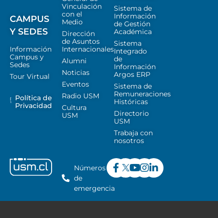
Vinculación
Sistema de
con el
Información
CAMPUS
Medio
de Gestión
Y SEDES
Académica
Dirección
de Asuntos
Sistema
Información
Internacionales
Integrado
Campus y
de
Alumni
Sedes
Información
Noticias
Argos ERP
Tour Virtual
Eventos
Sistema de
Remuneraciones
Radio USM
Política de
Históricas
Privacidad
Cultura
Directorio
USM
USM
Trabaja con
nosotros
Números
de
emergencia