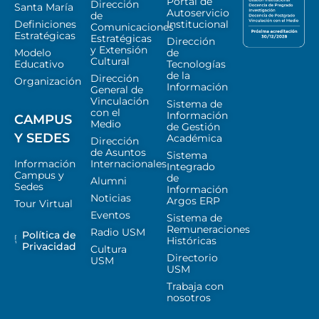
Portal de
Dirección
Santa María
Autoservicio
de
Definiciones
Institucional
Comunicaciones
Estratégicas
Estratégicas
Dirección
y Extensión
Modelo
de
Cultural
Educativo
Tecnologías
de la
Dirección
Organización
Información
General de
Vinculación
Sistema de
con el
Información
CAMPUS
Medio
de Gestión
Y SEDES
Académica
Dirección
de Asuntos
Sistema
Información
Internacionales
Integrado
Campus y
de
Alumni
Sedes
Información
Noticias
Argos ERP
Tour Virtual
Eventos
Sistema de
Remuneraciones
Radio USM
Política de
Históricas
Privacidad
Cultura
Directorio
USM
USM
Trabaja con
nosotros