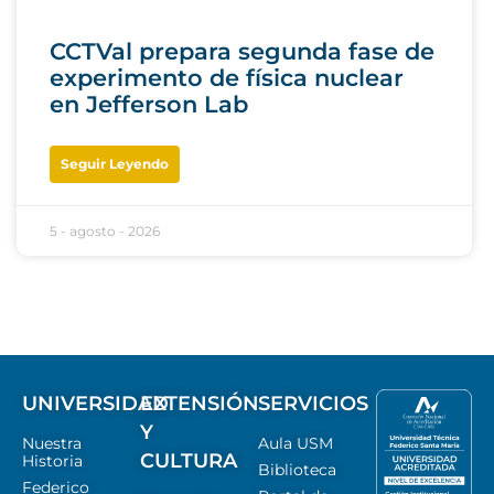
CCTVal prepara segunda fase de
experimento de física nuclear
en Jefferson Lab
Seguir Leyendo
5 - agosto - 2026
UNIVERSIDAD
EXTENSIÓN
SERVICIOS
Y
Nuestra
Aula USM
CULTURA
Historia
Biblioteca
Federico