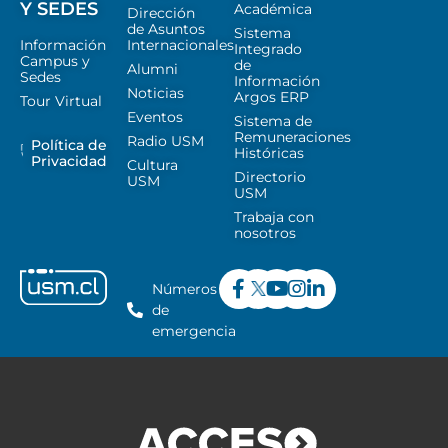
Y SEDES
Académica
Dirección
de Asuntos
Sistema
Información
Internacionales
Integrado
Campus y
de
Alumni
Sedes
Información
Noticias
Argos ERP
Tour Virtual
Eventos
Sistema de
Remuneraciones
Radio USM
Política de
Históricas
Privacidad
Cultura
Directorio
USM
USM
Trabaja con
nosotros
Números
de
emergencia