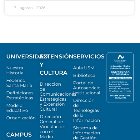
7 - agosto - 2026
UNIVERSIDAD
EXTENSIÓN
SERVICIOS
Y
Nuestra
Aula USM
CULTURA
Historia
Biblioteca
Federico
Portal de
Dirección
Santa María
Autoservicio
de
Definiciones
Institucional
Comunicaciones
Estratégicas
Estratégicas
Dirección
y Extensión
Modelo
de
Cultural
Educativo
Tecnologías
de la
Dirección
Organización
Información
General de
Vinculación
Sistema de
con el
Información
CAMPUS
Medio
de Gestión