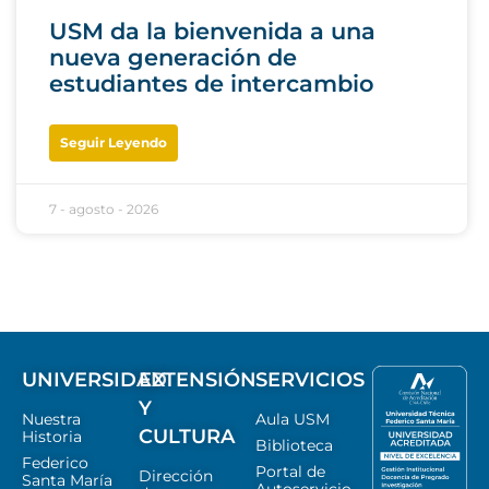
USM da la bienvenida a una
nueva generación de
estudiantes de intercambio
Seguir Leyendo
7 - agosto - 2026
UNIVERSIDAD
EXTENSIÓN
SERVICIOS
Y
Nuestra
Aula USM
CULTURA
Historia
Biblioteca
Federico
Portal de
Dirección
Santa María