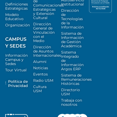
Autoservicio
de
Definiciones
Institucional
Comunicaciones
Estratégicas
Estratégicas
Dirección
y Extensión
Modelo
de
Cultural
Educativo
Tecnologías
de la
Dirección
Organización
Información
General de
Vinculación
Sistema de
con el
Información
CAMPUS
Medio
de Gestión
Y SEDES
Académica
Dirección
de Asuntos
Sistema
Información
Internacionales
Integrado
Campus y
de
Alumni
Sedes
Información
Noticias
Argos ERP
Tour Virtual
Eventos
Sistema de
Remuneraciones
Radio USM
Política de
Históricas
Privacidad
Cultura
Directorio
USM
USM
Trabaja con
nosotros