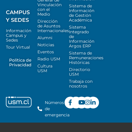
Vinculación
Sistema de
con el
Información
CAMPUS
Medio
de Gestión
Y SEDES
Académica
Dirección
de Asuntos
Sistema
Información
Internacionales
Integrado
Campus y
de
Alumni
Sedes
Información
Noticias
Argos ERP
Tour Virtual
Eventos
Sistema de
Remuneraciones
Radio USM
Política de
Históricas
Privacidad
Cultura
Directorio
USM
USM
Trabaja con
nosotros
Números
de
emergencia