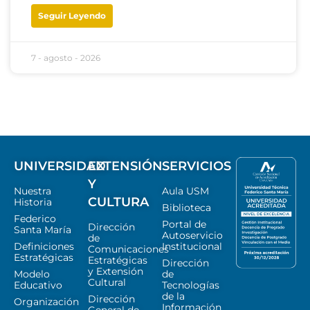
Seguir Leyendo
7 - agosto - 2026
UNIVERSIDAD
EXTENSIÓN
SERVICIOS
Y
Nuestra
Aula USM
CULTURA
Historia
Biblioteca
Federico
Portal de
Dirección
Santa María
Autoservicio
de
Definiciones
Institucional
Comunicaciones
Estratégicas
Estratégicas
Dirección
y Extensión
Modelo
de
Cultural
Educativo
Tecnologías
de la
Dirección
Organización
Información
General de