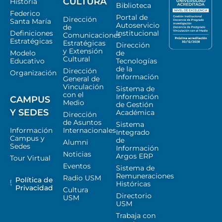
CULTURA
Historia
Biblioteca
Federico
Portal de
Dirección
Santa María
Autoservicio
de
Definiciones
Institucional
Comunicaciones
Estratégicas
Estratégicas
Dirección
y Extensión
Modelo
de
Cultural
Educativo
Tecnologías
de la
Dirección
Organización
Información
General de
Vinculación
Sistema de
con el
Información
CAMPUS
Medio
de Gestión
Y SEDES
Académica
Dirección
de Asuntos
Sistema
Información
Internacionales
Integrado
Campus y
de
Alumni
Sedes
Información
Noticias
Argos ERP
Tour Virtual
Eventos
Sistema de
Remuneraciones
Radio USM
Política de
Históricas
Privacidad
Cultura
Directorio
USM
USM
Trabaja con