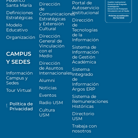
Federico
Portal de
Dirección
Santa María
Autoservicio
de
Definiciones
Institucional
Comunicaciones
Estratégicas
Estratégicas
Dirección
y Extensión
Modelo
de
Cultural
Educativo
Tecnologías
de la
Dirección
Organización
Información
General de
Vinculación
Sistema de
con el
Información
CAMPUS
Medio
de Gestión
Y SEDES
Académica
Dirección
de Asuntos
Sistema
Información
Internacionales
Integrado
Campus y
de
Alumni
Sedes
Información
Noticias
Argos ERP
Tour Virtual
Eventos
Sistema de
Remuneraciones
Radio USM
Política de
Históricas
Privacidad
Cultura
Directorio
USM
USM
Trabaja con
nosotros