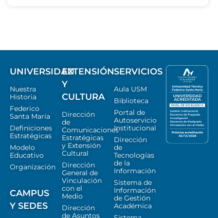
UNIVERSIDAD
EXTENSIÓN
SERVICIOS
Y
Nuestra
Aula USM
CULTURA
Historia
Biblioteca
Federico
Portal de
Dirección
Santa María
Autoservicio
de
Definiciones
Institucional
Comunicaciones
Estratégicas
Estratégicas
Dirección
y Extensión
Modelo
de
Cultural
Educativo
Tecnologías
de la
Dirección
Organización
Información
General de
Vinculación
Sistema de
con el
Información
CAMPUS
Medio
de Gestión
Y SEDES
Académica
Dirección
de Asuntos
Sistema