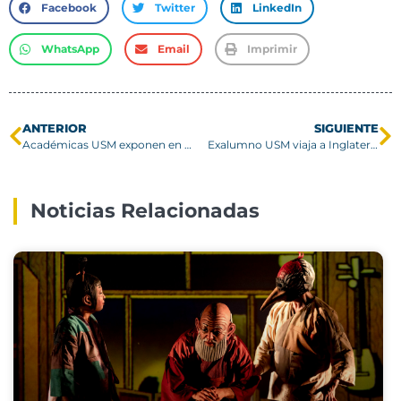
Facebook
Twitter
LinkedIn
WhatsApp
Email
Imprimir
ANTERIOR
SIGUIENTE
Académicas USM exponen en ciclo latinoamericano de conferencias de mujeres matemáticas
Exalumno USM viaja a Inglaterra para integrarse a centro de investigación vinculado al experimento ATLAS del CERN
Noticias Relacionadas