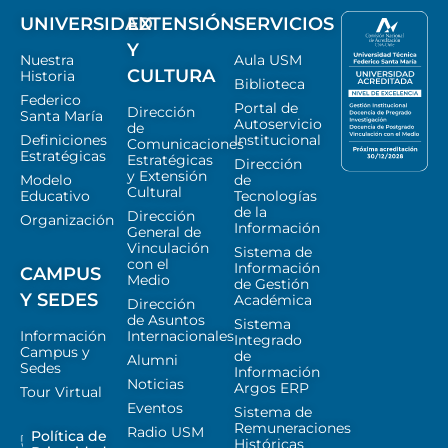
UNIVERSIDAD
EXTENSIÓN
SERVICIOS
Y
Nuestra
Aula USM
CULTURA
Historia
Biblioteca
Federico
Portal de
Dirección
Santa María
Autoservicio
de
Definiciones
Institucional
Comunicaciones
Estratégicas
Estratégicas
Dirección
y Extensión
Modelo
de
Cultural
Educativo
Tecnologías
de la
Dirección
Organización
Información
General de
Vinculación
Sistema de
con el
Información
CAMPUS
Medio
de Gestión
Y SEDES
Académica
Dirección
de Asuntos
Sistema
Información
Internacionales
Integrado
Campus y
de
Alumni
Sedes
Información
Noticias
Argos ERP
Tour Virtual
Eventos
Sistema de
Remuneraciones
Radio USM
Política de
Históricas