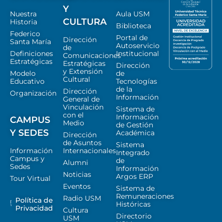
Y
Nuestra
Aula USM
CULTURA
Historia
Biblioteca
Federico
Portal de
Dirección
Santa María
Autoservicio
de
Definiciones
Institucional
Comunicaciones
Estratégicas
Estratégicas
Dirección
y Extensión
Modelo
de
Cultural
Educativo
Tecnologías
de la
Dirección
Organización
Información
General de
Vinculación
Sistema de
con el
Información
CAMPUS
Medio
de Gestión
Y SEDES
Académica
Dirección
de Asuntos
Sistema
Información
Internacionales
Integrado
Campus y
de
Alumni
Sedes
Información
Noticias
Argos ERP
Tour Virtual
Eventos
Sistema de
Remuneraciones
Radio USM
Política de
Históricas
Privacidad
Cultura
Directorio
USM