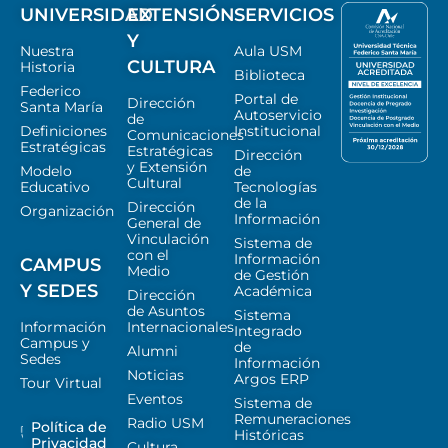
UNIVERSIDAD
EXTENSIÓN
SERVICIOS
Y
Nuestra
Aula USM
CULTURA
Historia
Biblioteca
Federico
Portal de
Dirección
Santa María
Autoservicio
de
Definiciones
Institucional
Comunicaciones
Estratégicas
Estratégicas
Dirección
y Extensión
Modelo
de
Cultural
Educativo
Tecnologías
de la
Dirección
Organización
Información
General de
Vinculación
Sistema de
con el
Información
CAMPUS
Medio
de Gestión
Y SEDES
Académica
Dirección
de Asuntos
Sistema
Información
Internacionales
Integrado
Campus y
de
Alumni
Sedes
Información
Noticias
Argos ERP
Tour Virtual
Eventos
Sistema de
Remuneraciones
Radio USM
Política de
Históricas
Privacidad
Cultura