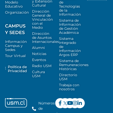
y Extensión
Modelo
de
Cultural
Educativo
Tecnologías
de la
Dirección
Organización
Información
General de
Vinculación
Sistema de
con el
Información
CAMPUS
Medio
de Gestión
Y SEDES
Académica
Dirección
de Asuntos
Sistema
Información
Internacionales
Integrado
Campus y
de
Alumni
Sedes
Información
Noticias
Argos ERP
Tour Virtual
Eventos
Sistema de
Remuneraciones
Radio USM
Política de
Históricas
Privacidad
Cultura
Directorio
USM
USM
Trabaja con
nosotros
Números
de