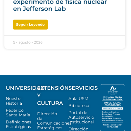
experimento de física nuclear
en Jefferson Lab
Seguir Leyendo
5 - agosto - 2026
UNIVERSIDAD
EXTENSIÓN
SERVICIOS
Y
Nuestra
Aula USM
CULTURA
Historia
Biblioteca
Federico
Portal de
Dirección
Santa María
Autoservicio
de
Definiciones
Institucional
Comunicaciones
Estratégicas
Estratégicas
Dirección