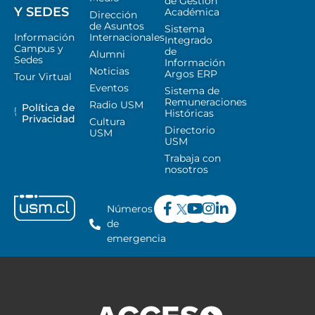
de Gestión
Y SEDES
Académica
Dirección
de Asuntos
Sistema
Información
Internacionales
Integrado
Campus y
de
Alumni
Sedes
Información
Noticias
Argos ERP
Tour Virtual
Eventos
Sistema de
Remuneraciones
Radio USM
Política de
Históricas
Privacidad
Cultura
Directorio
USM
USM
Trabaja con
nosotros
Números
de
emergencia