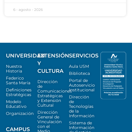
6 - agosto - 2026
UNIVERSIDAD
EXTENSIÓN
SERVICIOS
Y
Nuestra
Aula USM
CULTURA
Historia
Biblioteca
Federico
Portal de
Dirección
Santa María
Autoservicio
de
Definiciones
Institucional
Comunicaciones
Estratégicas
Estratégicas
Dirección
y Extensión
Modelo
de
Cultural
Educativo
Tecnologías
de la
Dirección
Organización
Información
General de
Vinculación
Sistema de
con el
Información
CAMPUS
Medio