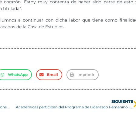
e corazón. Estoy muy contenta de haber sido parte de esto 
 titulada”.
alumnos a continuar con dicha labor que tiene como finalida
acados de la Casa de Estudios.
WhatsApp
Email
Imprimir
SIGUIENTE
Avances en investigación, innovación y emprendimiento consolidan la actividad científica en la USM
Académicas participan del Programa de Liderazgo Femenino impulsado por el Ministerio de Ciencia