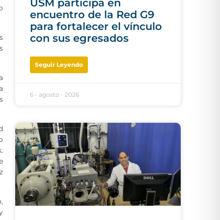
USM participa en
o
encuentro de la Red G9
para fortalecer el vínculo
con sus egresados
s
s
Seguir Leyendo
a
a
6 - agosto - 2026
s
d
o
.
e
z
,
y