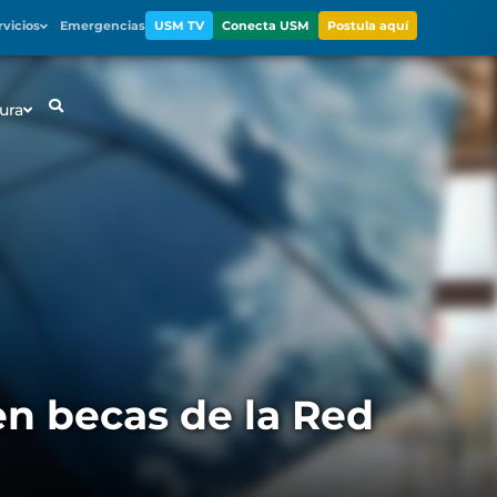
rvicios
Emergencias
USM TV
Conecta USM
Postula aquí
ura
en becas de la Red