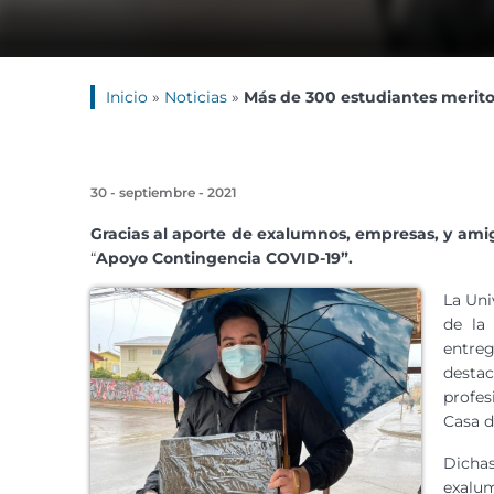
Inicio
»
Noticias
»
Más de 300 estudiantes merito
30 - septiembre - 2021
Gracias al aporte de exalumnos, empresas, y amig
“
Apoyo Contingencia COVID-19”.
La Uni
de la 
entreg
desta
profes
Casa d
Dichas
exalu