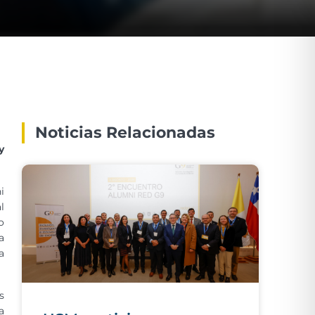
Noticias Relacionadas
y
i
l
o
a
a
s
a