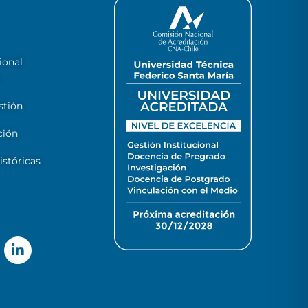
ional
stión
ción
stóricas