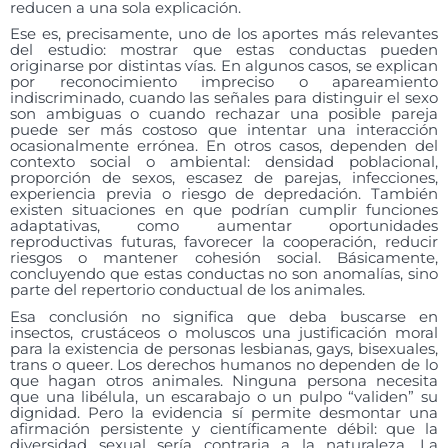
reducen a una sola explicación.
Ese es, precisamente, uno de los aportes más relevantes
del estudio: mostrar que estas conductas pueden
originarse por distintas vías. En algunos casos, se explican
por reconocimiento impreciso o apareamiento
indiscriminado, cuando las señales para distinguir el sexo
son ambiguas o cuando rechazar una posible pareja
puede ser más costoso que intentar una interacción
ocasionalmente errónea. En otros casos, dependen del
contexto social o ambiental: densidad poblacional,
proporción de sexos, escasez de parejas, infecciones,
experiencia previa o riesgo de depredación. También
existen situaciones en que podrían cumplir funciones
adaptativas, como aumentar oportunidades
reproductivas futuras, favorecer la cooperación, reducir
riesgos o mantener cohesión social. Básicamente,
concluyendo que estas conductas no son anomalías, sino
parte del repertorio conductual de los animales.
Esa conclusión no significa que deba buscarse en
insectos, crustáceos o moluscos una justificación moral
para la existencia de personas lesbianas, gays, bisexuales,
trans o queer. Los derechos humanos no dependen de lo
que hagan otros animales. Ninguna persona necesita
que una libélula, un escarabajo o un pulpo “validen” su
dignidad. Pero la evidencia sí permite desmontar una
afirmación persistente y científicamente débil: que la
diversidad sexual sería contraria a la naturaleza. La