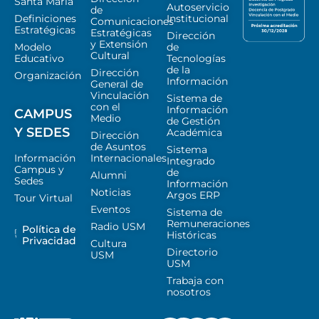
Santa María
Autoservicio
de
Definiciones
Institucional
Comunicaciones
Estratégicas
Estratégicas
Dirección
y Extensión
Modelo
de
Cultural
Educativo
Tecnologías
de la
Dirección
Organización
Información
General de
Vinculación
Sistema de
con el
Información
CAMPUS
Medio
de Gestión
Y SEDES
Académica
Dirección
de Asuntos
Sistema
Información
Internacionales
Integrado
Campus y
de
Alumni
Sedes
Información
Noticias
Argos ERP
Tour Virtual
Eventos
Sistema de
Remuneraciones
Radio USM
Política de
Históricas
Privacidad
Cultura
Directorio
USM
USM
Trabaja con
nosotros