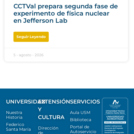
CCTVal prepara segunda fase de
experimento de física nuclear
en Jefferson Lab
Seguir Leyendo
5 - agosto - 2026
UNIVERSIDAD
EXTENSIÓN
SERVICIOS
Y
Nuestra
Aula USM
CULTURA
Historia
Biblioteca
Federico
Portal de
Dirección
Santa María
Autoservicio
de