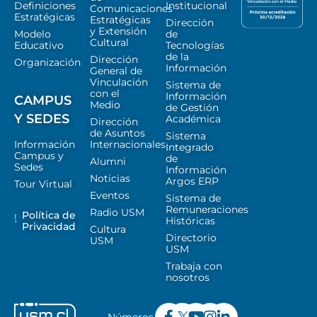
Definiciones
Institucional
Comunicaciones
Estratégicas
Estratégicas
Dirección
y Extensión
Modelo
de
Cultural
Educativo
Tecnologías
de la
Dirección
Organización
Información
General de
Vinculación
Sistema de
con el
Información
CAMPUS
Medio
de Gestión
Y SEDES
Académica
Dirección
de Asuntos
Sistema
Información
Internacionales
Integrado
Campus y
de
Alumni
Sedes
Información
Noticias
Argos ERP
Tour Virtual
Eventos
Sistema de
Remuneraciones
Radio USM
Política de
Históricas
Privacidad
Cultura
Directorio
USM
USM
Trabaja con
nosotros
Números