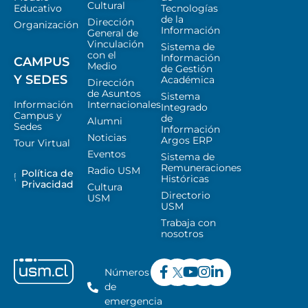
Cultural
Educativo
Tecnologías
de la
Dirección
Organización
Información
General de
Vinculación
Sistema de
con el
Información
CAMPUS
Medio
de Gestión
Y SEDES
Académica
Dirección
de Asuntos
Sistema
Información
Internacionales
Integrado
Campus y
de
Alumni
Sedes
Información
Noticias
Argos ERP
Tour Virtual
Eventos
Sistema de
Remuneraciones
Radio USM
Política de
Históricas
Privacidad
Cultura
Directorio
USM
USM
Trabaja con
nosotros
Números
de
emergencia