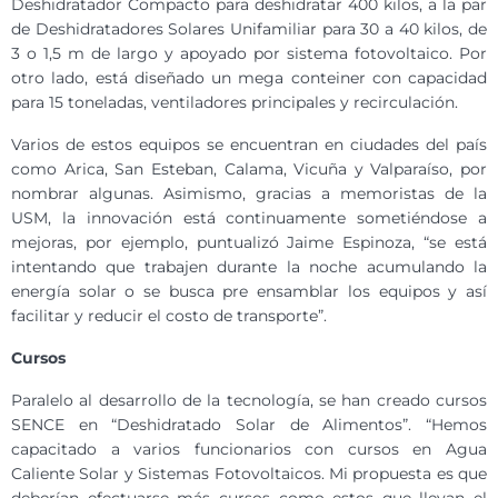
Deshidratador Compacto para deshidratar 400 kilos, a la par
de Deshidratadores Solares Unifamiliar para 30 a 40 kilos, de
3 o 1,5 m de largo y apoyado por sistema fotovoltaico. Por
otro lado, está diseñado un mega conteiner con capacidad
para 15 toneladas, ventiladores principales y recirculación.
Varios de estos equipos se encuentran en ciudades del país
como Arica, San Esteban, Calama, Vicuña y Valparaíso, por
nombrar algunas. Asimismo, gracias a memoristas de la
USM, la innovación está continuamente sometiéndose a
mejoras, por ejemplo, puntualizó Jaime Espinoza, “se está
intentando que trabajen durante la noche acumulando la
energía solar o se busca pre ensamblar los equipos y así
facilitar y reducir el costo de transporte”.
Cursos
Paralelo al desarrollo de la tecnología, se han creado cursos
SENCE en “Deshidratado Solar de Alimentos”. “Hemos
capacitado a varios funcionarios con cursos en Agua
Caliente Solar y Sistemas Fotovoltaicos. Mi propuesta es que
deberían efectuarse más cursos como estos que llevan el