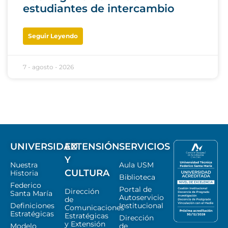
estudiantes de intercambio
Seguir Leyendo
7 - agosto - 2026
UNIVERSIDAD
EXTENSIÓN
SERVICIOS
Y
Nuestra
Aula USM
CULTURA
Historia
Biblioteca
Federico
Portal de
Dirección
Santa María
Autoservicio
de
Definiciones
Institucional
Comunicaciones
Estratégicas
Estratégicas
Dirección
y Extensión
Modelo
de