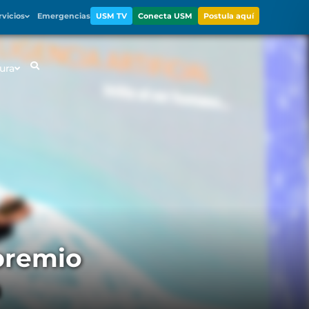
rvicios
Emergencias
USM TV
Conecta USM
Postula aquí
ura
premio
a