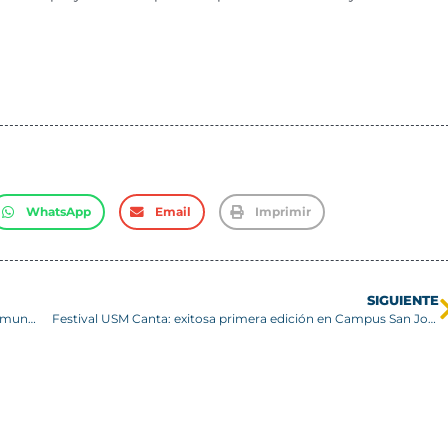
WhatsApp
Email
Imprimir
SIGUIENTE
Propedéutico USM da a conocer su programa 2024 a la comunidad escolar en Santiago y Valparaíso
Festival USM Canta: exitosa primera edición en Campus San Joaquín