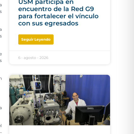
USM participa en
a
encuentro de la Red G9
s
para fortalecer el vínculo
con sus egresados
a
s
Seguir Leyendo
e
6 - agosto - 2026
s
n
a
l
–