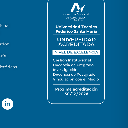
ional
stión
ción
stóricas