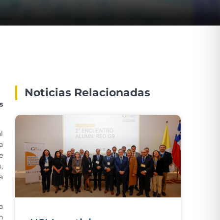
Noticias Relacionadas
s
l
a
e
,
a
a
n