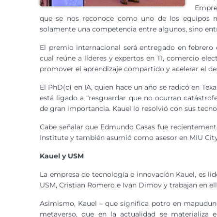
Empres
que se nos reconoce como uno de los equipos m
solamente una competencia entre algunos, sino ent
El premio internacional será entregado en febrero e
cual reúne a líderes y expertos en TI, comercio elec
promover el aprendizaje compartido y acelerar el de
El PhD(c) en IA, quien hace un año se radicó en Tex
está ligado a “resguardar que no ocurran catástro
de gran importancia. Kauel lo resolvió con sus tecnol
Cabe señalar que Edmundo Casas fue recientemente
Institute y también asumió como asesor en MIU City
Kauel y USM
La empresa de tecnología e innovación Kauel, es lid
USM, Cristian Romero e Ivan Dimov y trabajan en ell
Asimismo, Kauel – que significa potro en mapudung
metaverso, que en la actualidad se materializa 