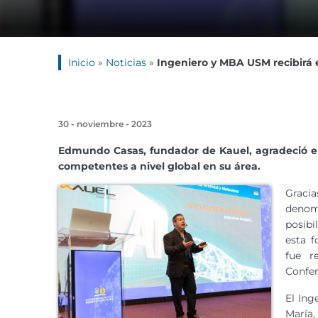
Inicio
»
Noticias
»
Ingeniero y MBA USM recibirá 
30 - noviembre - 2023
Edmundo Casas, fundador de Kauel, agradeció e
competentes a nivel global en su área.
Gracia
denom
posibi
esta f
fue r
Confer
El Ing
María,