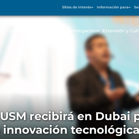
Sitios de Interés
Información para
Se
icio
Universidad
Admisión
Investigación
Extensión y Cult
USM recibirá en Dubai 
a innovación tecnológic