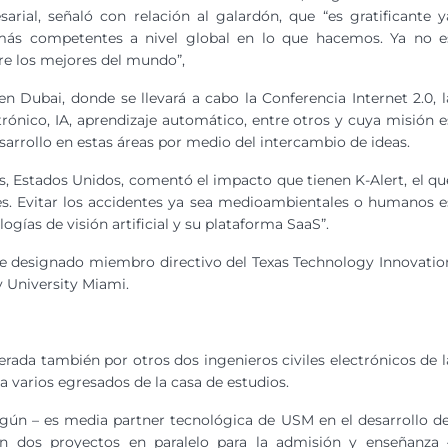
arial, señaló con relación al galardón, que “es gratificante y
ás competentes a nivel global en lo que hacemos. Ya no e
re los mejores del mundo”,
n Dubai, donde se llevará a cabo la Conferencia Internet 2.0, l
trónico, IA, aprendizaje automático, entre otros y cuya misión e
sarrollo en estas áreas por medio del intercambio de ideas.
as, Estados Unidos, comentó el impacto que tienen K-Alert, el qu
fes. Evitar los accidentes ya sea medioambientales o humanos e
ogías de visión artificial y su plataforma SaaS”.
 designado miembro directivo del Texas Technology Innovatio
 University Miami.
erada también por otros dos ingenieros civiles electrónicos de l
a varios egresados de la casa de estudios.
ún – es media partner tecnológica de USM en el desarrollo de
en dos proyectos en paralelo para la admisión y enseñanza 