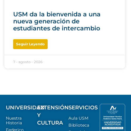
USM da la bienvenida a una
nueva generación de
estudiantes de intercambio
Seguir Leyendo
7 - agosto - 2026
UNIVERSIDAD
EXTENSIÓN
SERVICIOS
Y
Nuestra
Aula USM
CULTURA
Historia
Biblioteca
Federico