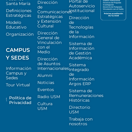
Portal de
Dirección
Santa María
Autoservicio
de
Definiciones
Institucional
Comunicaciones
Estratégicas
Estratégicas
Dirección
y Extensión
Modelo
de
Cultural
Educativo
Tecnologías
de la
Dirección
Organización
Información
General de
Vinculación
Sistema de
con el
Información
CAMPUS
Medio
de Gestión
Y SEDES
Académica
Dirección
de Asuntos
Sistema
Información
Internacionales
Integrado
Campus y
de
Alumni
Sedes
Información
Noticias
Argos ERP
Tour Virtual
Eventos
Sistema de
Remuneraciones
Radio USM
Política de
Históricas
Privacidad
Cultura
Directorio
USM
USM
Trabaja con
nosotros