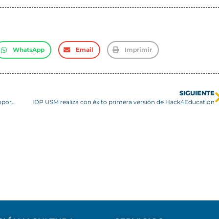
WhatsApp
Email
Imprimir
SIGUIENTE
El Ballet Nacional Chileno presenta la obra “Dual” en la Temporada Artística USM
IDP USM realiza con éxito primera versión de Hack4Education