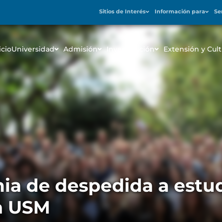
Sitios de Interés
Información para
Se
icio
Universidad
Admisión
Investigación
Extensión y Cult
ia de despedida a estu
a USM