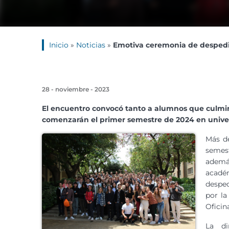
Inicio
»
Noticias
»
Emotiva ceremonia de despedi
28 - noviembre - 2023
El encuentro convocó tanto a alumnos que culmin
comenzarán el primer semestre de 2024 en univer
Más de
semes
además
acadé
desped
por la
Oficin
La di