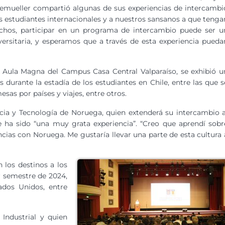
mueller compartió algunas de sus experiencias de intercambi
 estudiantes internacionales y a nuestros sansanos a que tenga
chos, participar en un programa de intercambio puede ser u
iversitaria, y esperamos que a través de esta experiencia pueda
ro Aula Magna del Campus Casa Central Valparaíso, se exhibió u
 durante la estadía de los estudiantes en Chile, entre las que s
esas por países y viajes, entre otros.
ncia y Tecnología de Noruega, quien extenderá su intercambio a
ha sido “una muy grata experiencia”. “Creo que aprendí sobr
encias con Noruega. Me gustaría llevar una parte de esta cultura 
 los destinos a los
r semestre de 2024,
dos Unidos, entre
 Industrial y quien