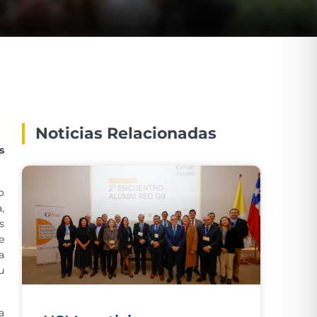
Noticias Relacionadas
s
o
,
s
e
a
u
a