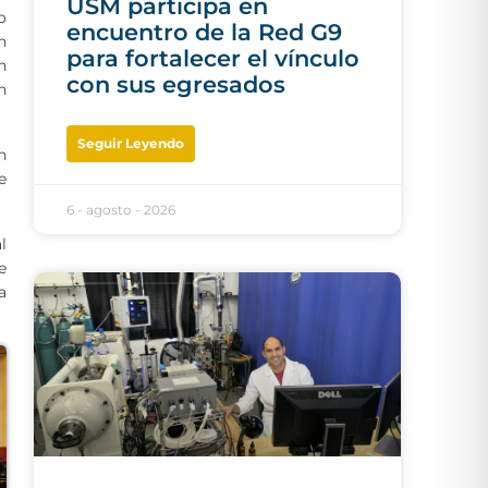
USM participa en
o
encuentro de la Red G9
n
para fortalecer el vínculo
n
con sus egresados
n
Seguir Leyendo
n
e
6 - agosto - 2026
l
e
a