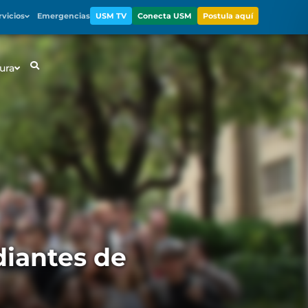
rvicios
Emergencias
USM TV
Conecta USM
Postula aquí
ura
diantes de