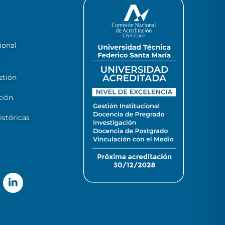
ional
stión
ción
stóricas