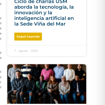
Ciclo de charlas USM
e
aborda la tecnología, la
innovación y la
inteligencia artificial en
s
e
la Sede Viña del Mar
a
a
Seguir Leyendo
s
7 - agosto - 2026
e
a
l
e
r
l