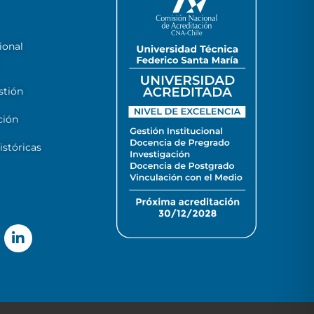
ional
stión
ción
stóricas