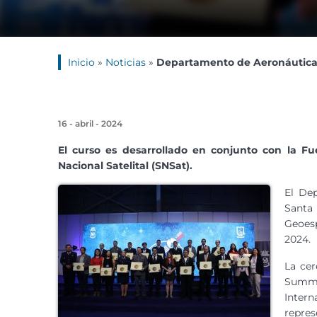
Inicio
»
Noticias
»
Departamento de Aeronáutica 
16 - abril - 2024
El curso es desarrollado en conjunto con la F
Nacional Satelital (SNSat).
El De
Santa 
Geoesp
2024.
La ce
Summit
Inter
repres