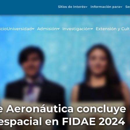
Sitios de Interés
Información para
Se
icio
Universidad
Admisión
Investigación
Extensión y Cult
 Aeronáutica concluye
espacial en FIDAE 2024