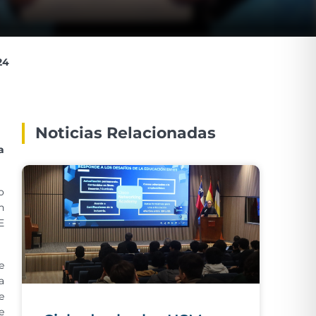
24
Noticias Relacionadas
a
o
n
E
e
a
e
e