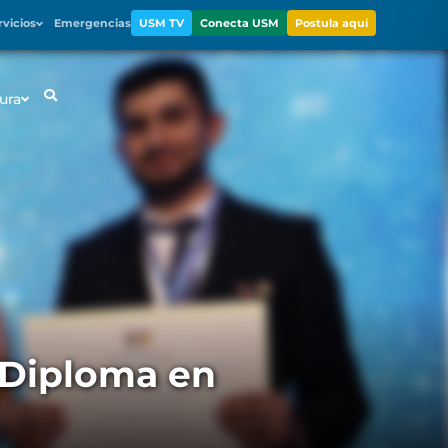
rvicios
Emergencias
USM TV
Conecta USM
Postula aquí
ura
 Diploma en