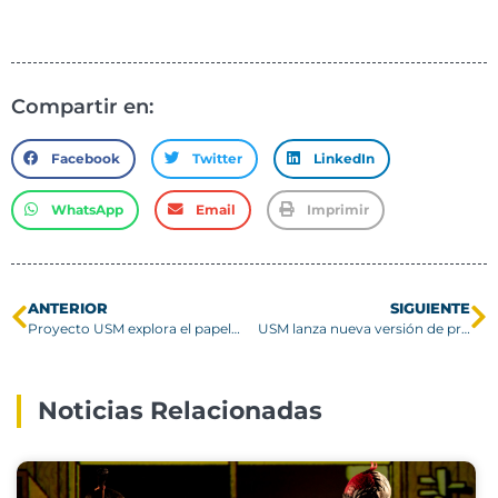
Compartir en:
Facebook
Twitter
LinkedIn
WhatsApp
Email
Imprimir
ANTERIOR
SIGUIENTE
Proyecto USM explora el papel del arte en la construcción de esperanza tras catástrofes
USM lanza nueva versión de proyecto InES Género
Noticias Relacionadas