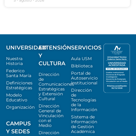
5 - agosto - 2026
UNIVERSIDAD
EXTENSIÓN
SERVICIOS
Y
Nuestra
Aula USM
CULTURA
Historia
Biblioteca
Federico
Portal de
Dirección
Santa María
Autoservicio
de
Definiciones
Institucional
Comunicaciones
Estratégicas
Estratégicas
Dirección
y Extensión
Modelo
de
Cultural
Educativo
Tecnologías
de la
Dirección
Organización
Información
General de
Vinculación
Sistema de
con el
Información
CAMPUS
Medio
de Gestión
Y SEDES
Académica
Dirección