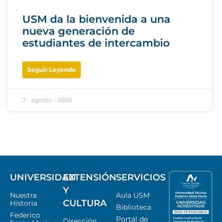
USM da la bienvenida a una
nueva generación de
estudiantes de intercambio
Seguir Leyendo
7 - agosto - 2026
UNIVERSIDAD
EXTENSIÓN
SERVICIOS
Y
Nuestra
Aula USM
CULTURA
Historia
Biblioteca
Federico
Portal de
Dirección