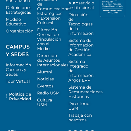
Santa María
Autoservicio
de
Definiciones
Institucional
Comunicaciones
Estratégicas
Estratégicas
Dirección
y Extensión
Modelo
de
Cultural
Educativo
Tecnologías
de la
Dirección
Organización
Información
General de
Vinculación
Sistema de
con el
Información
CAMPUS
Medio
de Gestión
Y SEDES
Académica
Dirección
de Asuntos
Sistema
Información
Internacionales
Integrado
Campus y
de
Alumni
Sedes
Información
Noticias
Argos ERP
Tour Virtual
Eventos
Sistema de
Remuneraciones
Radio USM
Política de
Históricas
Privacidad
Cultura
Directorio
USM
USM
Trabaja con
nosotros