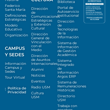
Biblioteca
Federico
Portal de
Dirección
Santa María
Autoservicio
de
Definiciones
Institucional
Comunicaciones
Estratégicas
Estratégicas
Dirección
y Extensión
Modelo
de
Cultural
Educativo
Tecnologías
de la
Dirección
Organización
Información
General de
Vinculación
Sistema de
con el
Información
CAMPUS
Medio
de Gestión
Y SEDES
Académica
Dirección
de Asuntos
Sistema
Información
Internacionales
Integrado
Campus y
de
Alumni
Sedes
Información
Noticias
Argos ERP
Tour Virtual
Eventos
Sistema de
Remuneraciones
Radio USM
Política de
Históricas
Privacidad
Cultura
Directorio
USM
USM
Trabaja con
nosotros