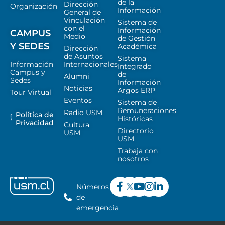
de la
Dirección
Organización
Información
General de
Vinculación
Sistema de
con el
Información
CAMPUS
Medio
de Gestión
Y SEDES
Académica
Dirección
de Asuntos
Sistema
Información
Internacionales
Integrado
Campus y
de
Alumni
Sedes
Información
Noticias
Argos ERP
Tour Virtual
Eventos
Sistema de
Remuneraciones
Radio USM
Política de
Históricas
Privacidad
Cultura
Directorio
USM
USM
Trabaja con
nosotros
Números
de
emergencia