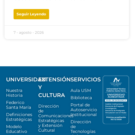
Seguir Leyendo
7 - agosto - 2026
UNIVERSIDAD
EXTENSIÓN
SERVICIOS
Y
Nuestra
Aula USM
CULTURA
Historia
Biblioteca
Federico
Portal de
Dirección
Santa María
Autoservicio
de
Definiciones
Institucional
Comunicaciones
Estratégicas
Estratégicas
Dirección
y Extensión
Modelo
de
Cultural
Educativo
Tecnologías