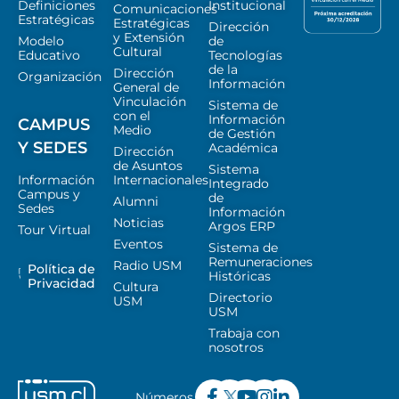
Definiciones
Institucional
Comunicaciones
Estratégicas
Estratégicas
Dirección
y Extensión
Modelo
de
Cultural
Educativo
Tecnologías
de la
Dirección
Organización
Información
General de
Vinculación
Sistema de
con el
Información
CAMPUS
Medio
de Gestión
Y SEDES
Académica
Dirección
de Asuntos
Sistema
Información
Internacionales
Integrado
Campus y
de
Alumni
Sedes
Información
Noticias
Argos ERP
Tour Virtual
Eventos
Sistema de
Remuneraciones
Radio USM
Política de
Históricas
Privacidad
Cultura
Directorio
USM
USM
Trabaja con
nosotros
Números