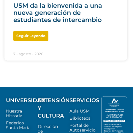
USM da la bienvenida a una
nueva generación de
estudiantes de intercambio
Seguir Leyendo
7 - agosto - 2026
UNIVERSIDAD
EXTENSIÓN
SERVICIOS
Y
Nuestra
Aula USM
CULTURA
Historia
Biblioteca
Federico
Portal de
Dirección
Santa María
Autoservicio
de