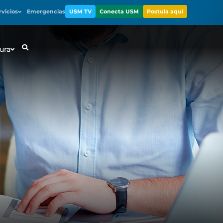
rvicios
Emergencias
USM TV
Conecta USM
Postula aquí
ura