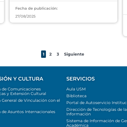
Fecha de publicación:
27/08/2025
1
2
3
Siguiente
SIÓN Y CULTURA
SERVICIOS
n de Comunicaciones
Aula USM
cas y Extensión Cultural
Biblioteca
 General de Vinculación con el
Portal de Autoservicio Instituc
Dirección de Tecnologías de la
 de Asuntos Internacionales
Información
Sistema de Información de Ge
Académica