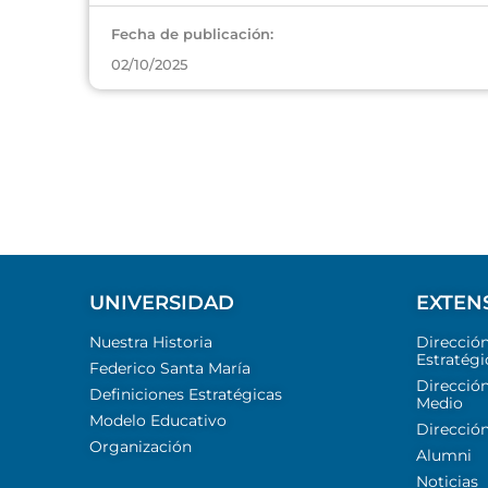
Fecha de publicación:
02/10/2025
UNIVERSIDAD
EXTEN
Nuestra Historia
Direcció
Estratégi
Federico Santa María
Dirección
Definiciones Estratégicas
Medio
Modelo Educativo
Dirección
Organización
Alumni
Noticias