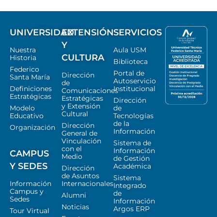
UNIVERSIDAD
EXTENSIÓN
SERVICIOS
Y
Nuestra
Aula USM
CULTURA
Historia
Biblioteca
Federico
Portal de
Dirección
Santa María
Autoservicio
de
Definiciones
Institucional
Comunicaciones
Estratégicas
Estratégicas
Dirección
y Extensión
Modelo
de
Cultural
Educativo
Tecnologías
de la
Dirección
Organización
Información
General de
Vinculación
Sistema de
con el
Información
CAMPUS
Medio
de Gestión
Y SEDES
Académica
Dirección
de Asuntos
Sistema
Información
Internacionales
Integrado
Campus y
de
Alumni
Sedes
Información
Noticias
Argos ERP
Tour Virtual