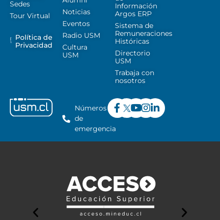
Alumni
Sedes
Información
Noticias
Argos ERP
Tour Virtual
Eventos
Sistema de
Remuneraciones
Radio USM
Política de
Históricas
Privacidad
Cultura
Directorio
USM
USM
Trabaja con
nosotros
Números
de
emergencia