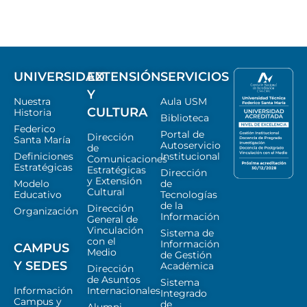
UNIVERSIDAD
EXTENSIÓN
SERVICIOS
Y
Nuestra
Aula USM
CULTURA
Historia
Biblioteca
Federico
Portal de
Dirección
Santa María
Autoservicio
de
Definiciones
Institucional
Comunicaciones
Estratégicas
Estratégicas
Dirección
y Extensión
Modelo
de
Cultural
Educativo
Tecnologías
de la
Dirección
Organización
Información
General de
Vinculación
Sistema de
con el
Información
CAMPUS
Medio
de Gestión
Y SEDES
Académica
Dirección
de Asuntos
Sistema
Información
Internacionales
Integrado
Campus y
de